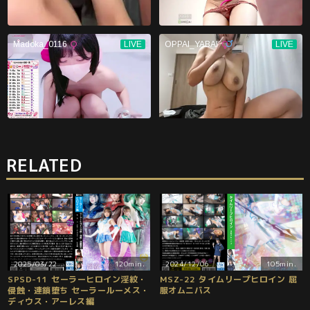
RELATED
2025/03/22
120min.
2024/12/06
105min.
SPSD-11 セーラーヒロイン淫紋・
MSZ-22 タイムリープヒロイン 屈
侵蝕・連鎖堕ち セーラールーメス・
服オムニバス
ディウス・アーレス編