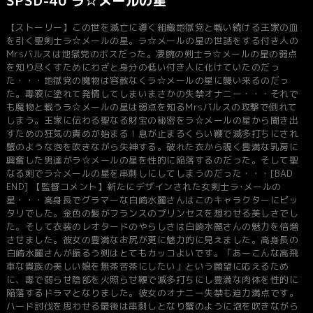
SPSD-40 ラ☆メールの星
【ストーリー】この世を滅亡に導く組織地獄党と戦い続ける王家の血
を引く聖剣士ラ☆メールの星。ラ☆メールの星の世話をする付き人の
Mrsバルスは地獄党のボスだった。凄腕の剣士ラ☆メールの星の弱点
を知り尽くすためにわざと身分の低い付き人に化けていたのだっ
た・・・地獄党の魔物は容赦なくラ☆メールの星に襲い来るのだっ
た。毒液に塗れて発情してしまいまさかの失禁オナニー・・・それで
も魔物と戦うラ☆メールの星は弱点を知るMrsバルスの攻撃で倒れて
しまう。王家に伝わる聖なる財宝の秘密をラ☆メールの星から聞き出
すための狂気の責めが始まる！息が止まるくらい鞭で滅多打ちにされ
蟹のような泡を吹きながら失神する。破れた衣から覗く豊満な乳房に
興奮した男達がラ☆メールの星を性的に陥落するのだった。そして聖
なる剣でラ☆メールの星を串刺しにしてしまうのだった・・・[BAD
END] 【監督コメント】新たにデザインされた女剣士ラ･メールの
星・・・高身長でグラマーな白崎水麗さんはこのキャラクターにピッ
タリでした。金色の髪がフランスのプリンセスを想わせる美しさでし
た。そして衣装のレオタードのやらしさは白崎水麗さんの魅力を倍増
させました。彼女の豊満なお尻が更に魅力的に見えました。高身長の
白崎水麗さんが振るう剣はとてもカッコよいです。「あーこんな高飛
車な貴族の美しい娘を無茶苦茶にしたい」という願望に応えるため
に、毒で弱らせ陰部を火照らせ鞭で滅多打ちにし豊満な肉体を性的に
陥落するドラマとなりました。彼女のオナニー失禁も迫力満点です。
ハード討伐を思わせる最後は串刺しとなり蟹のように泡を吹きながら