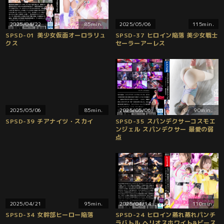
2025/04/22
85min.
2025/05/06
115min.
SPSD-01 美少女仮面オーロラリュ
SPSD-37 ヒロイン陥落 美少女戦士
クス
セーラーアーレス
2025/05/06
85min.
2025/05/06
90min.
SPSD-39 チアナイツ・スカイ
SPSD-35 スパンデクサーコスモエ
ンジェル スパンデクサー 最愛の弱
点
2025/04/21
95min.
2025/04/14
110min.
SPSD-34 女幹部ヒーロー陥落
SPSD-24 ヒロイン蒸れ蒸れパンチ
ラバトル ヘリオスホワイト&ビース