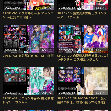
2025/05/06
85min.
2025/03/12
85min.
SPSD-36 アクセルガール アーシア
SPSD-06 魔法美少女戦士フォンテ
ン ～狂気の美肉猟～
ーヌ・ノワール
2025/03/12
70min.
2025/03/12
90min.
SPSD-02 女幹部ゾラ ヒーロー陥落
SPSD-09 究極怪人開発計画VSスパ
ンデクサー コスモエンジェル
2025/03/12
90min.
2025/03/12
80min.
SPSD-08 ヒロイン丸呑み 鮮光戦隊
SPSD-03 SP MOONANGEL 愛と
サイリュウジャー
使命の奉仕、敗北へ誘う卑劣な淫計