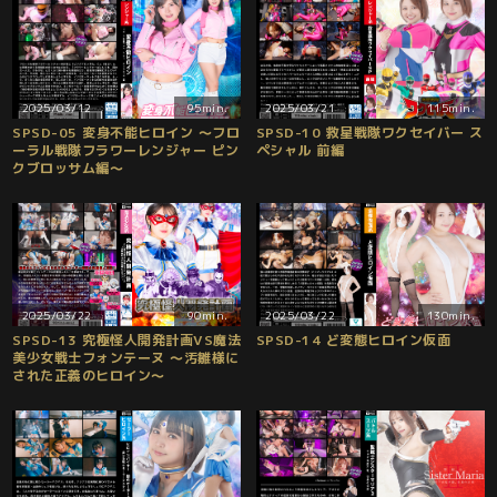
2025/03/12
95min.
2025/03/21
115min.
SPSD-05 変身不能ヒロイン ～フロ
SPSD-10 救星戦隊ワクセイバー ス
ーラル戦隊フラワーレンジャー ピン
ペシャル 前編
クブロッサム編～
2025/03/22
90min.
2025/03/22
130min.
SPSD-13 究極怪人開発計画VS魔法
SPSD-14 ど変態ヒロイン仮面
美少女戦士フォンテーヌ ～汚雛様に
された正義のヒロイン～