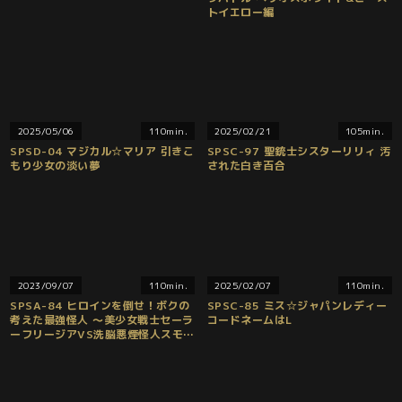
トイエロー編
2025/05/06
110min.
2025/02/21
105min.
SPSD-04 マジカル☆マリア 引きこ
SPSC-97 聖銃士シスターリリィ 汚
もり少女の淡い夢
された白き百合
2023/09/07
110min.
2025/02/07
110min.
SPSA-84 ヒロインを倒せ！ボクの
SPSC-85 ミス☆ジャパンレディー
考えた最強怪人 ～美少女戦士セーラ
コードネームはL
ーフリージアVS洗脳悪煙怪人スモー
キスの恐怖～