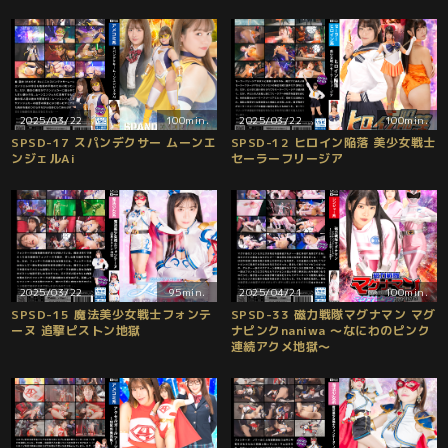
2025/03/22
100min.
2025/03/22
100min.
SPSD-17 スパンデクサー ムーンエ
SPSD-12 ヒロイン陥落 美少女戦士
ンジェルAi
セーラーフリージア
2025/03/22
95min.
2025/04/21
100min.
SPSD-15 魔法美少女戦士フォンテ
SPSD-33 磁力戦隊マグナマン マグ
ーヌ 追撃ピストン地獄
ナピンクnaniwa ～なにわのピンク
連続アクメ地獄～