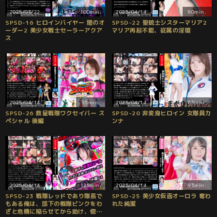
2025/03/22
100min.
2025/04/14
80min.
SPSD-16 ヒロインバイヤー 闇のオ
SPSD-22 聖銃士シスターマリア2
ーダー2 美少女戦士セーラーアクア
マリア再起不能、従属の淫環
ス
2025/04/14
65min.
2025/04/14
85min.
SPSD-26 救星戦隊ワクセイバー ス
SPSD-20 非変身ヒロイン 女隊員カ
ペシャル 後編
ンナ
2025/04/14
125min.
2025/04/14
95min.
SPSD-23 戦隊レッドであり隊長で
SPSD-25 美少女仮面オーロラ 奪わ
もある俺は、部下の戦隊ピンクをわ
れた純潔
ざと危機に陥らせてから助け、惚れ