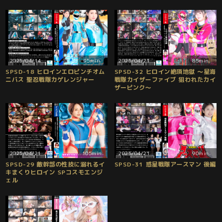
させて抱こうと計画する
2025/04/14
95min.
2025/04/21
85min.
SPSD-18 ヒロインエロピンチオム
SPSD-32 ヒロイン絶頂地獄 ～星海
ニバス 聖忍戦隊カゲレンジャー
戦隊カイザーファイブ 狙われたカイ
ザーピンク～
2025/04/21
105min.
2025/04/21
90min.
SPSD-29 敵幹部の性技に溺れるイ
SPSD-31 惑星戦隊アースマン 後編
キまくりヒロイン SPコスモエンジ
ェル