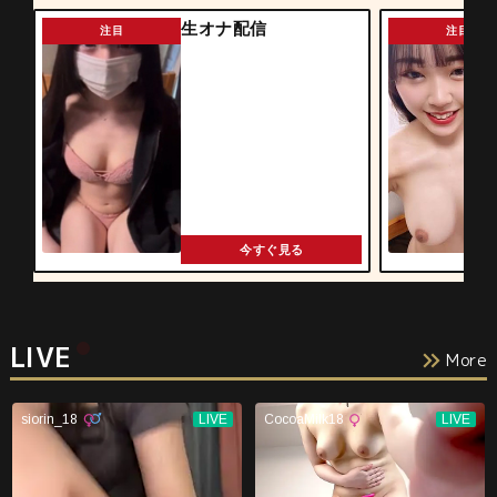
生オナ配信
注目
注目
今すぐ見る
LIVE
More