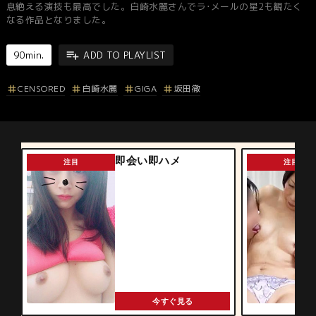
息絶える演技も最高でした。白崎水麗さんでラ･メールの星2も観たく
なる作品となりました。
90min.
ADD TO PLAYLIST
CENSORED
白崎水麗
GIGA
坂田徹
即会い即ハメ
注目
注目
今すぐ見る