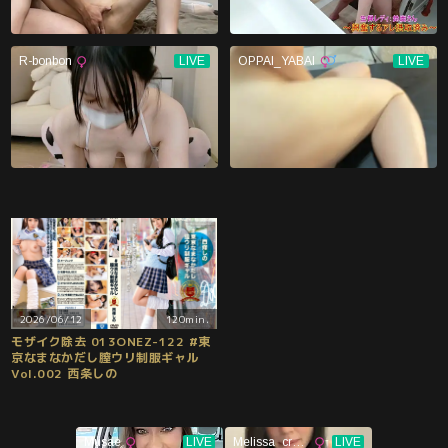
2026/06/12
120min.
モザイク除去 013ONEZ-122 #東
京なまなかだし膣ウリ制服ギャル
Vol.002 西条しの