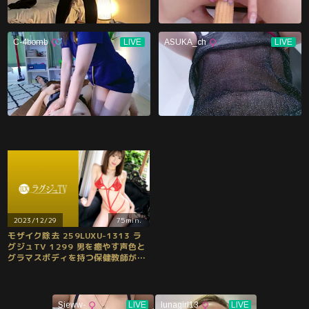
2023/12/29
75min.
モザイク除去 259LUXU-1313 ラ
グジュTV 1299 男を癒やす声色と
グラマスボディを持つ保健教師が再
び登場！濡れる秘所を男の顔へと擦
り付ける顔面騎乗！小悪魔のように
男根を求める濃厚フェラ！正常位で
バックで全身を震わせ快感に浸る連