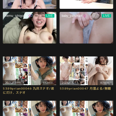
2026/07/16
112min.
2026/07/15
87min.
5389prian00046 九井スナオ/君
5389prian00047 月雲よる/無糖
にだけ、スナオ