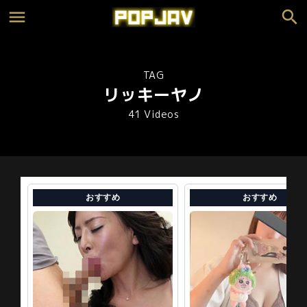
TAG
リッキーヤノ
41 Videos
おすすめ
おすすめ