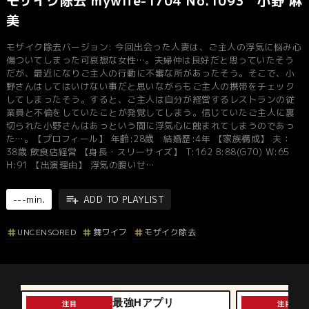
モザイク除去 mywife-1704 No.1093 小野 麻
美
モザイク除去バージョン: 今回出会った人妻は、ご主人の浮気に悩み心
傷ついてしまった可哀想な女性…。夫婦仲は良好だと思っていたそう
だが、最近になりご主人の行動に不審な所があったそう。そこで、小
野さんはしてはいけない事だと思いながらもご主人の携帯をチェック
してしまったそう。すると、ご主人は自分が経営するレストランの従
業員と不倫をしていたことが発覚してしまう。信じていたご主人に裏
切られた小野さんはあっという間に浮気心に蝕まれてしまうのであっ
た…。【プロフィール】 年齢:28歳 結婚歴:4年 【家族構成】 夫：
38歳 飲食店経営 【身長・スリーサイズ】 T:162 B:88(G70) W:65
H:91 【出演理由】 浮気の腹いせ…
---min.
ADD TO PLAYLIST
UNCENSORED
舞ワイフ
モザイク除去
最強Hアプリ
注目
注目