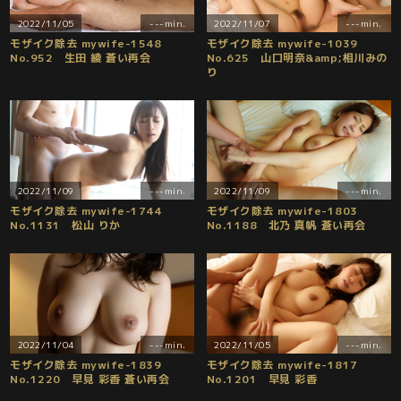
2022/11/05
---min.
2022/11/07
---min.
モザイク除去 mywife-1548
モザイク除去 mywife-1039
No.952 生田 綾 蒼い再会
No.625 山口明奈&amp;相川みの
り
2022/11/09
---min.
2022/11/09
---min.
モザイク除去 mywife-1744
モザイク除去 mywife-1803
No.1131 松山 りか
No.1188 北乃 真帆 蒼い再会
2022/11/04
---min.
2022/11/05
---min.
モザイク除去 mywife-1839
モザイク除去 mywife-1817
No.1220 早見 彩香 蒼い再会
No.1201 早見 彩香