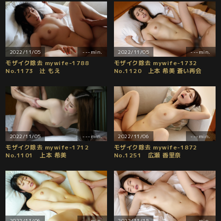
2022/11/05
---min.
2022/11/05
---min.
モザイク除去 mywife-1788
モザイク除去 mywife-1732
No.1173 辻 もえ
No.1120 上本 希美 蒼い再会
2022/11/05
---min.
2022/11/06
---min.
モザイク除去 mywife-1712
モザイク除去 mywife-1872
No.1101 上本 希美
No.1251 広瀬 香里奈
2022/11/06
---min.
2022/11/15
---min.