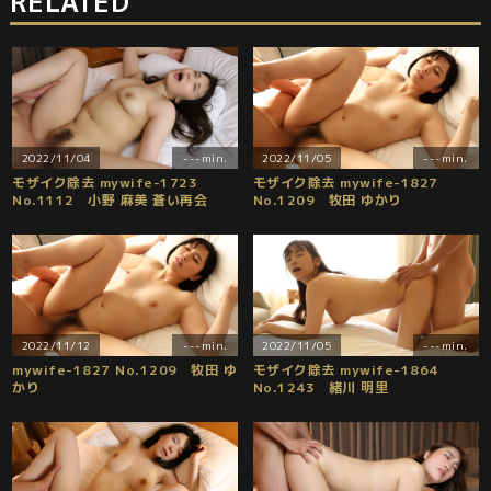
RELATED
2022/11/04
---min.
2022/11/05
---min.
モザイク除去 mywife-1723
モザイク除去 mywife-1827
No.1112 小野 麻美 蒼い再会
No.1209 牧田 ゆかり
2022/11/12
---min.
2022/11/05
---min.
mywife-1827 No.1209 牧田 ゆ
モザイク除去 mywife-1864
かり
No.1243 緒川 明里