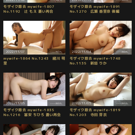
モザイク除去 mywife-1807
モザイク除去 mywife-1891
No.1192 辻 もえ 蒼い再会
No.1270 広瀬 香里奈 後編
2022/11/07
---min.
2022/11/04
---min.
mywife-1864 No.1243 緒川 明
モザイク除去 mywife-1748
里
No.1135 新垣 りか
2022/11/05
---min.
2022/11/05
---min.
モザイク除去 mywife-1835
モザイク除去 mywife-1819
No.1216 冨安 ちひろ 蒼い再会
No.1203 寺田 芽衣