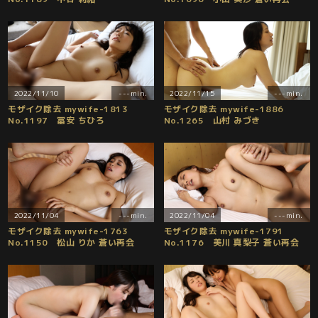
2022/11/10
---min.
2022/11/15
---min.
モザイク除去 mywife-1813
モザイク除去 mywife-1886
No.1197 冨安 ちひろ
No.1265 山村 みづき
2022/11/04
---min.
2022/11/04
---min.
モザイク除去 mywife-1763
モザイク除去 mywife-1791
No.1150 松山 りか 蒼い再会
No.1176 美川 真梨子 蒼い再会